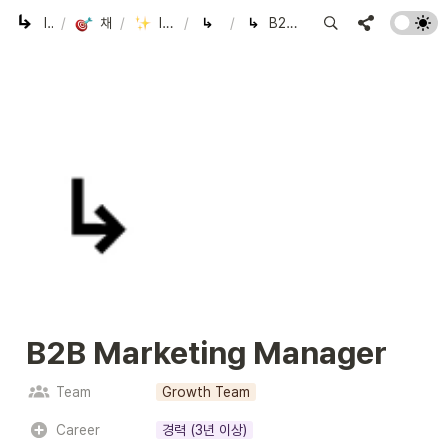
Indent Corp.
/
채용 중인 포지션
/
Indent 인재풀 등록
/
Untitled
/
B2B Marketing Manager
B2B Marketing Manager
Team
Growth Team
Career
경력 (3년 이상)